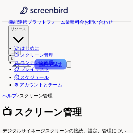
機能
連携
プラットフォーム
業種
料金
お問い合わせ
リソース
🚀
はじめに
🇯🇵
📺
スクリーン管理
€
📁
コンテンツ管理
ログイン
無料で試す
📋
プレイリスト
⏱️
スケジュール
⚙️
アカウントとチーム
ヘルプ
>
スクリーン管理
📺
スクリーン管理
デジタルサイネージスクリーンの接続、設定、管理につい