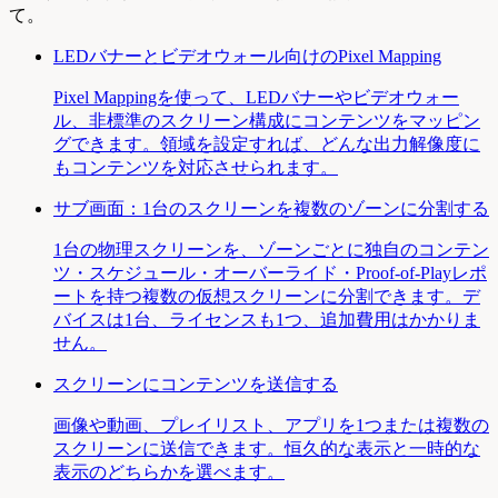
て。
LEDバナーとビデオウォール向けのPixel Mapping
Pixel Mappingを使って、LEDバナーやビデオウォー
ル、非標準のスクリーン構成にコンテンツをマッピン
グできます。領域を設定すれば、どんな出力解像度に
もコンテンツを対応させられます。
サブ画面：1台のスクリーンを複数のゾーンに分割する
1台の物理スクリーンを、ゾーンごとに独自のコンテン
ツ・スケジュール・オーバーライド・Proof-of-Playレポ
ートを持つ複数の仮想スクリーンに分割できます。デ
バイスは1台、ライセンスも1つ、追加費用はかかりま
せん。
スクリーンにコンテンツを送信する
画像や動画、プレイリスト、アプリを1つまたは複数の
スクリーンに送信できます。恒久的な表示と一時的な
表示のどちらかを選べます。