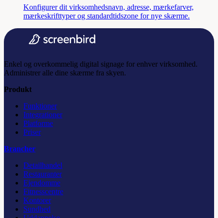
Konfigurer dit virksomhedsnavn, adresse, mærkefarver,
mærkeskrifttyper og standardtidszone for nye skærme.
Enkel og overkommelig digital signage for enhver virksomhed.
Administrer alle dine skærme fra skyen.
Produkt
Funktioner
Integrationer
Platforme
Priser
Brancher
Detailhandel
Restauranter
Ejendomme
Fitnesscentre
Kontorer
Sundhed
Uddannelse