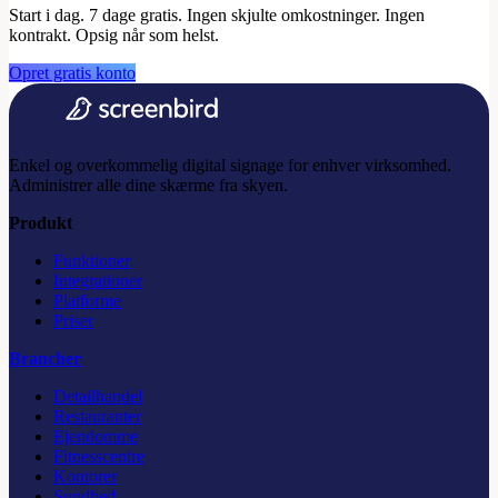
Start i dag. 7 dage gratis.
Ingen skjulte omkostninger. Ingen
kontrakt. Opsig når som helst.
Opret gratis konto
Enkel og overkommelig digital signage for enhver virksomhed.
Administrer alle dine skærme fra skyen.
Produkt
Funktioner
Integrationer
Platforme
Priser
Brancher
Detailhandel
Restauranter
Ejendomme
Fitnesscentre
Kontorer
Sundhed