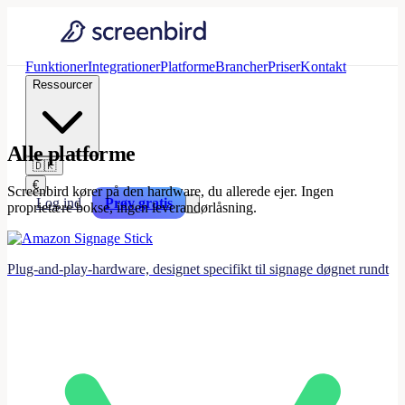
Funktioner
Integrationer
Platforme
Brancher
Priser
Kontakt
Ressourcer
Alle platforme
🇩🇰
€
Screenbird kører på den hardware, du allerede ejer. Ingen
Log ind
Prøv gratis
proprietære bokse, ingen leverandørlåsning.
Plug-and-play-hardware, designet specifikt til signage døgnet rundt