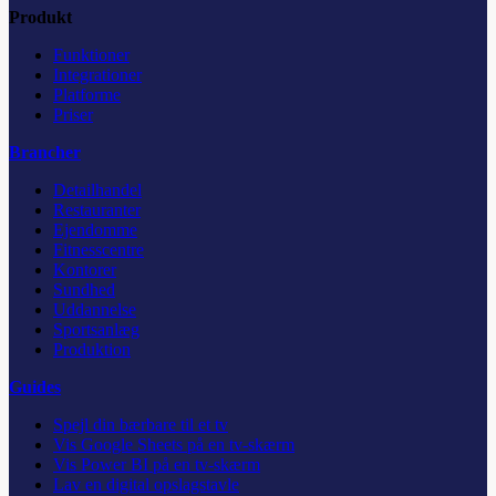
Produkt
Funktioner
Integrationer
Platforme
Priser
Brancher
Detailhandel
Restauranter
Ejendomme
Fitnesscentre
Kontorer
Sundhed
Uddannelse
Sportsanlæg
Produktion
Guides
Spejl din bærbare til et tv
Vis Google Sheets på en tv-skærm
Vis Power BI på en tv-skærm
Lav en digital opslagstavle