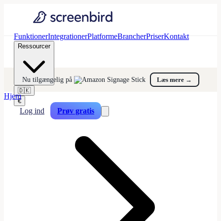
Funktioner
Integrationer
Platforme
Brancher
Priser
Kontakt
Ressourcer
Nu tilgængelig på
Læs mere
→
🇩🇰
Hjem
€
Log ind
Prøv gratis