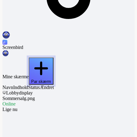
Screenbird
Mine skærme
Par skærm
Navn
Indhold
Status
Ændret
Lobbydisplay
Sommersalg.png
Online
Lige nu