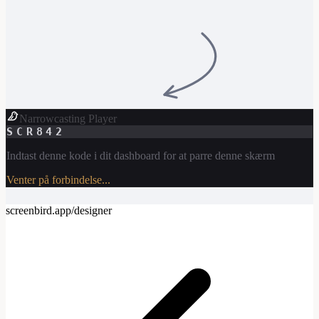
Narrowcasting Player
SCR842
Indtast denne kode i dit dashboard for at parre denne skærm
Venter på forbindelse...
screenbird.app/designer