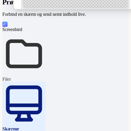
Prøv selv!
Forbind en skærm og send nemt indhold live.
Screenbird
“Life is too short
for bad coffee.”
Ask for our full menu
All p
Filer
Skærme