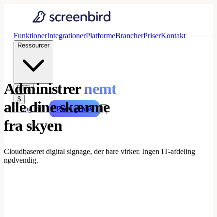
Funktioner
Integrationer
Platforme
Brancher
Priser
Kontakt
Ressourcer
Administrer
nemt
🇩🇰
$
alle dine skærme
Log ind
Prøv gratis
fra skyen
Cloudbaseret digital signage, der bare virker. Ingen IT-afdeling
nødvendig.