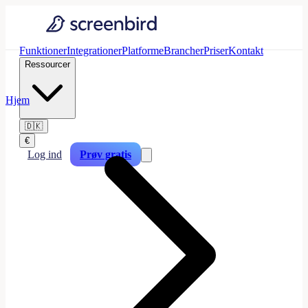
Funktioner
Integrationer
Platforme
Brancher
Priser
Kontakt
Ressourcer
Hjem
🇩🇰
€
Log ind
Prøv gratis