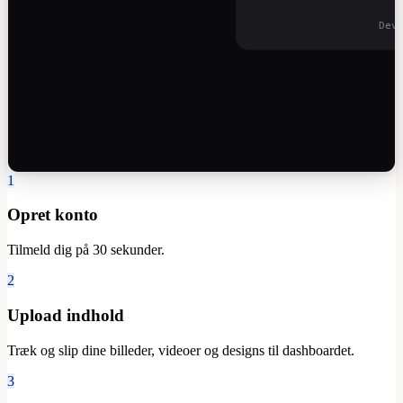
Dev
1
Opret konto
Tilmeld dig på 30 sekunder.
2
Upload indhold
Træk og slip dine billeder, videoer og designs til dashboardet.
3