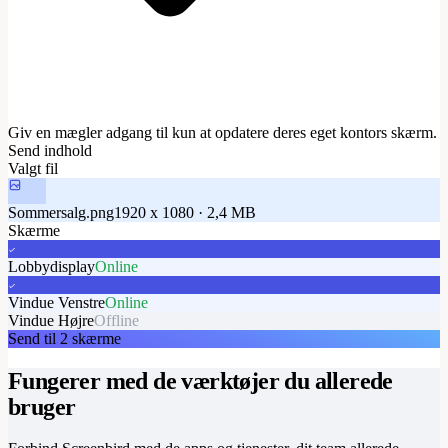
Giv en mægler adgang til kun at opdatere deres eget kontors skærm.
Send indhold
Valgt fil
Sommersalg.png
1920 x 1080 · 2,4 MB
Skærme
Lobbydisplay
Online
Vindue Venstre
Online
Vindue Højre
Offline
Send til 2 skærme
Fungerer med de værktøjer du allerede
bruger