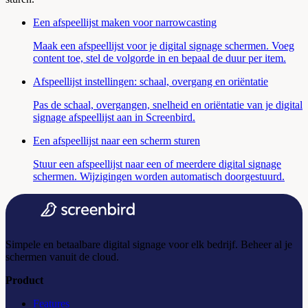
Een afspeellijst maken voor narrowcasting
Maak een afspeellijst voor je digital signage schermen. Voeg
content toe, stel de volgorde in en bepaal de duur per item.
Afspeellijst instellingen: schaal, overgang en oriëntatie
Pas de schaal, overgangen, snelheid en oriëntatie van je digital
signage afspeellijst aan in Screenbird.
Een afspeellijst naar een scherm sturen
Stuur een afspeellijst naar een of meerdere digital signage
schermen. Wijzigingen worden automatisch doorgestuurd.
Simpele en betaalbare digital signage voor elk bedrijf. Beheer al je
schermen vanuit de cloud.
Product
Features