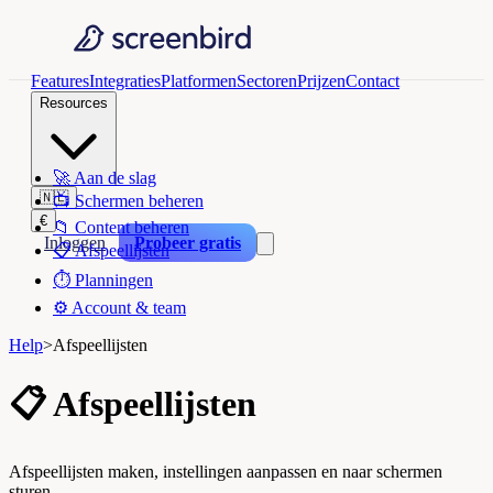
Features
Integraties
Platformen
Sectoren
Prijzen
Contact
Resources
🚀
Aan de slag
🇳🇱
📺
Schermen beheren
€
📁
Content beheren
Inloggen
Probeer gratis
📋
Afspeellijsten
⏱️
Planningen
⚙️
Account & team
Help
>
Afspeellijsten
📋
Afspeellijsten
Afspeellijsten maken, instellingen aanpassen en naar schermen
sturen.