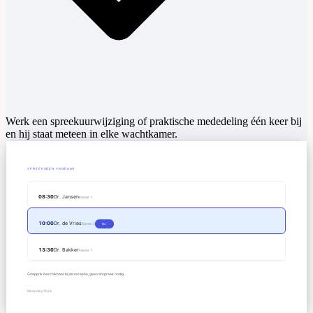
Werk een spreekuurwijziging of praktische mededeling één keer bij
en hij staat meteen in elke wachtkamer.
SPREEKUREN VANDAAG
08:30
Dr. Jansen
Kamer 1
10:00
Dr. de Vries
Kamer 2
Nu
13:30
Dr. Bakker
Kamer 1
Griepprik beschikbaar bij de receptie, geen afspraak nodig
Maandag 14 juli