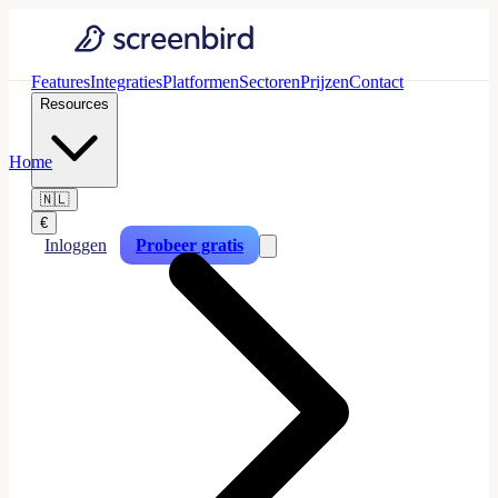
Features
Integraties
Platformen
Sectoren
Prijzen
Contact
Resources
Home
🇳🇱
€
Inloggen
Probeer gratis