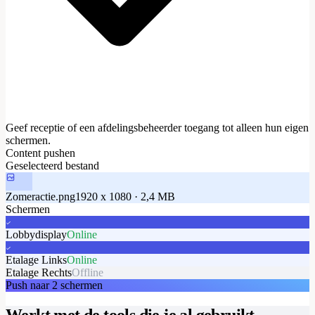
Geef receptie of een afdelingsbeheerder toegang tot alleen hun eigen
schermen.
Content pushen
Geselecteerd bestand
Zomeractie.png
1920 x 1080 · 2,4 MB
Schermen
Lobbydisplay
Online
Etalage Links
Online
Etalage Rechts
Offline
Push naar 2 schermen
Werkt met de tools die je al gebruikt