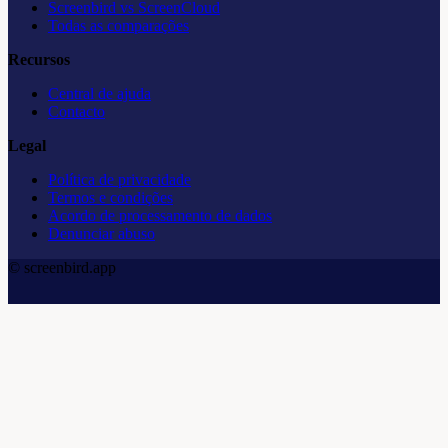
Screenbird vs ScreenCloud
Todas as comparações
Recursos
Central de ajuda
Contacto
Legal
Política de privacidade
Termos e condições
Acordo de processamento de dados
Denunciar abuso
© screenbird.app