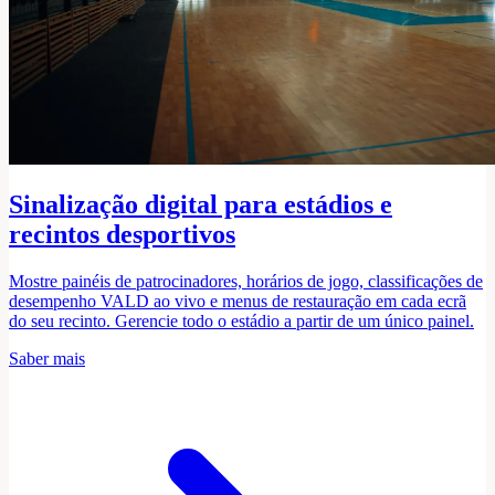
Sinalização digital para estádios e
recintos desportivos
Mostre painéis de patrocinadores, horários de jogo, classificações de
desempenho VALD ao vivo e menus de restauração em cada ecrã
do seu recinto. Gerencie todo o estádio a partir de um único painel.
Saber mais