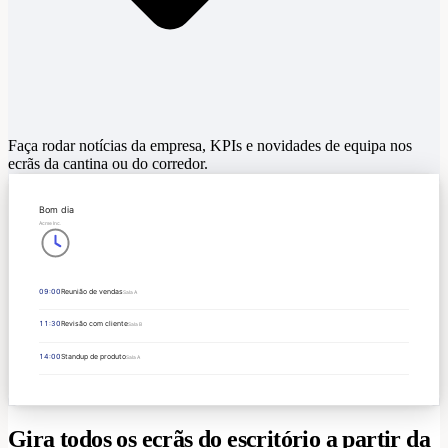
Faça rodar notícias da empresa, KPIs e novidades de equipa nos
ecrãs da cantina ou do corredor.
Bom dia
Acme Inc.
09:00
Reunião de vendas
Sala A
11:30
Revisão com cliente
Sala B
14:00
Standup de produto
Sala A
Gira todos os ecrãs do escritório a partir da