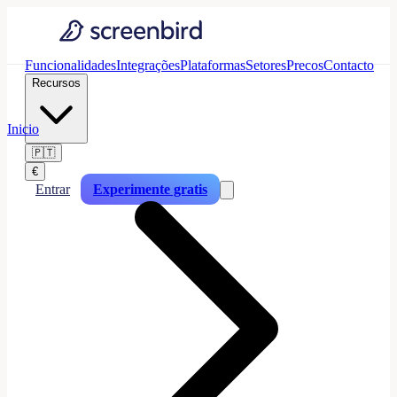
Funcionalidades
Integrações
Plataformas
Setores
Precos
Contacto
Recursos
Inicio
🇵🇹
€
Entrar
Experimente gratis