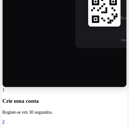
Scan 
Dev
1
Crie uma conta
Registe-se em 30 segundos.
2