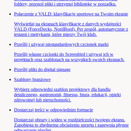
foldery, przenoś pliki i utrzymuj bibliotekę w porządku.
Połączenie z VALD: klasyfikacje sportowe na Twoim ekranie
Wyświetlaj na ekranach klasyfikacje z danych wydajności
VALD (ForceDecks, NordBord). Per zespół, automatycznie z
testami i metrykami, które mierzy Twój klub.
Prześlij i używaj niestandardowych czcionek marki
Prześlij własne czcionki do Screenbird i używaj ich w
projektach oraz szablonach na wszystkich swoich ekranach.
Prześlij pliki do digital signage
Szablony branżowe
Wybierz odpowiedni szablon projektowy dla handlu
detalicznego, gastronomii, fitnessu, biura, edukacji, opieki
zdrowotnej lub nieruchomości.
Dostarczaj treści w odpowiednim formacie
Dostarczaj obrazy i wideo w rozdzielczości twojego ekranu.
Zapobiega to zbędnemu obciążeniu sprzętu i zapewnia płynne
odtwarzanie playlist.