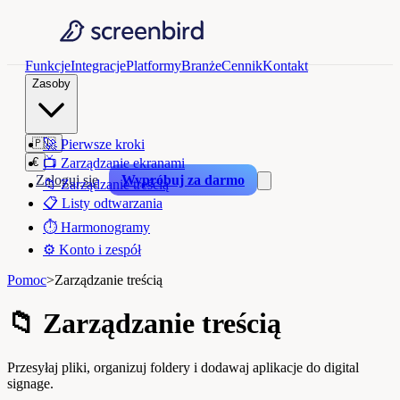
Funkcje
Integracje
Platformy
Branże
Cennik
Kontakt
Zasoby
🇵🇱
🚀
Pierwsze kroki
€
📺
Zarządzanie ekranami
Zaloguj się
Wypróbuj za darmo
📁
Zarządzanie treścią
📋
Listy odtwarzania
⏱️
Harmonogramy
⚙️
Konto i zespół
Pomoc
>
Zarządzanie treścią
📁
Zarządzanie treścią
Przesyłaj pliki, organizuj foldery i dodawaj aplikacje do digital
signage.