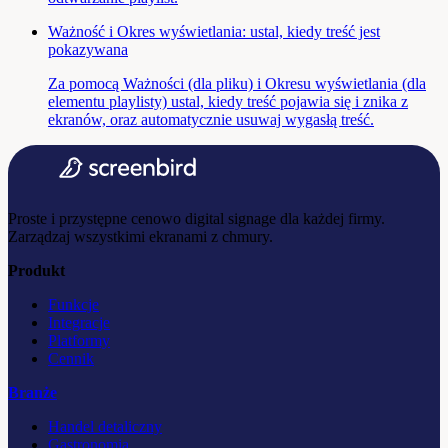
Ważność i Okres wyświetlania: ustal, kiedy treść jest
pokazywana
Za pomocą Ważności (dla pliku) i Okresu wyświetlania (dla
elementu playlisty) ustal, kiedy treść pojawia się i znika z
ekranów, oraz automatycznie usuwaj wygasłą treść.
Proste i przystępne cenowo digital signage dla każdej firmy.
Zarządzaj wszystkimi ekranami z chmury.
Produkt
Funkcje
Integracje
Platformy
Cennik
Branże
Handel detaliczny
Gastronomia