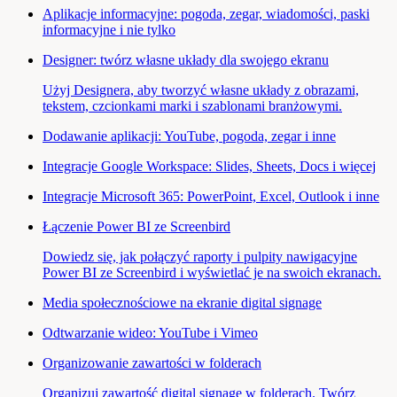
Aplikacje informacyjne: pogoda, zegar, wiadomości, paski
informacyjne i nie tylko
Designer: twórz własne układy dla swojego ekranu
Użyj Designera, aby tworzyć własne układy z obrazami,
tekstem, czcionkami marki i szablonami branżowymi.
Dodawanie aplikacji: YouTube, pogoda, zegar i inne
Integracje Google Workspace: Slides, Sheets, Docs i więcej
Integracje Microsoft 365: PowerPoint, Excel, Outlook i inne
Łączenie Power BI ze Screenbird
Dowiedz się, jak połączyć raporty i pulpity nawigacyjne
Power BI ze Screenbird i wyświetlać je na swoich ekranach.
Media społecznościowe na ekranie digital signage
Odtwarzanie wideo: YouTube i Vimeo
Organizowanie zawartości w folderach
Organizuj zawartość digital signage w folderach. Twórz