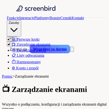
Funkcje
Integracje
Platformy
Branże
Cennik
Kontakt
Zasoby
🇵🇱
🚀
Pierwsze kroki
€
📺
Zarządzanie ekranami
Zaloguj się
Wypróbuj za darmo
📁
Zarządzanie treścią
📋
Listy odtwarzania
⏱️
Harmonogramy
⚙️
Konto i zespół
Pomoc
>
Zarządzanie ekranami
📺
Zarządzanie ekranami
Wszystko o podłączaniu, konfiguracji i zarządzaniu ekranami digital
signage.