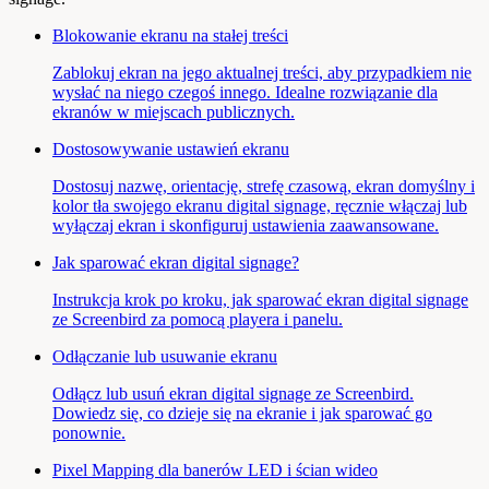
Blokowanie ekranu na stałej treści
Zablokuj ekran na jego aktualnej treści, aby przypadkiem nie
wysłać na niego czegoś innego. Idealne rozwiązanie dla
ekranów w miejscach publicznych.
Dostosowywanie ustawień ekranu
Dostosuj nazwę, orientację, strefę czasową, ekran domyślny i
kolor tła swojego ekranu digital signage, ręcznie włączaj lub
wyłączaj ekran i skonfiguruj ustawienia zaawansowane.
Jak sparować ekran digital signage?
Instrukcja krok po kroku, jak sparować ekran digital signage
ze Screenbird za pomocą playera i panelu.
Odłączanie lub usuwanie ekranu
Odłącz lub usuń ekran digital signage ze Screenbird.
Dowiedz się, co dzieje się na ekranie i jak sparować go
ponownie.
Pixel Mapping dla banerów LED i ścian wideo