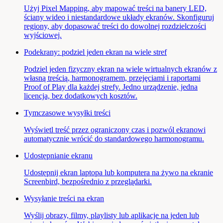
Użyj Pixel Mapping, aby mapować treści na banery LED,
ściany wideo i niestandardowe układy ekranów. Skonfiguruj
regiony, aby dopasować treści do dowolnej rozdzielczości
wyjściowej.
Podekrany: podziel jeden ekran na wiele stref
Podziel jeden fizyczny ekran na wiele wirtualnych ekranów z
własną treścią, harmonogramem, przejęciami i raportami
Proof of Play dla każdej strefy. Jedno urządzenie, jedna
licencja, bez dodatkowych kosztów.
Tymczasowe wysyłki treści
Wyświetl treść przez ograniczony czas i pozwól ekranowi
automatycznie wrócić do standardowego harmonogramu.
Udostępnianie ekranu
Udostępnij ekran laptopa lub komputera na żywo na ekranie
Screenbird, bezpośrednio z przeglądarki.
Wysyłanie treści na ekran
Wyślij obrazy, filmy, playlisty lub aplikacje na jeden lub