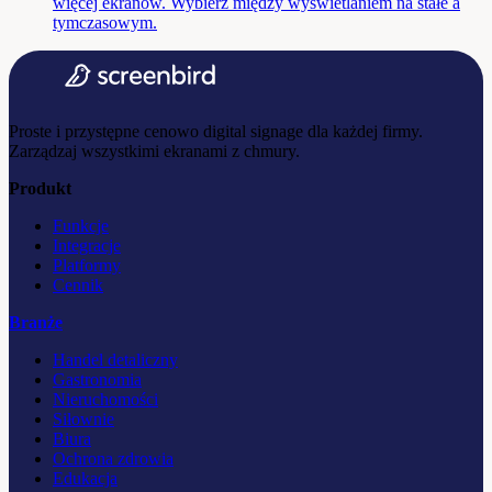
więcej ekranów. Wybierz między wyświetlaniem na stałe a
tymczasowym.
Proste i przystępne cenowo digital signage dla każdej firmy.
Zarządzaj wszystkimi ekranami z chmury.
Produkt
Funkcje
Integracje
Platformy
Cennik
Branże
Handel detaliczny
Gastronomia
Nieruchomości
Siłownie
Biura
Ochrona zdrowia
Edukacja