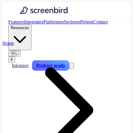
Features
Integraties
Platformen
Sectoren
Prijzen
Contact
Resources
Home
🇳🇱
€
Inloggen
Probeer gratis