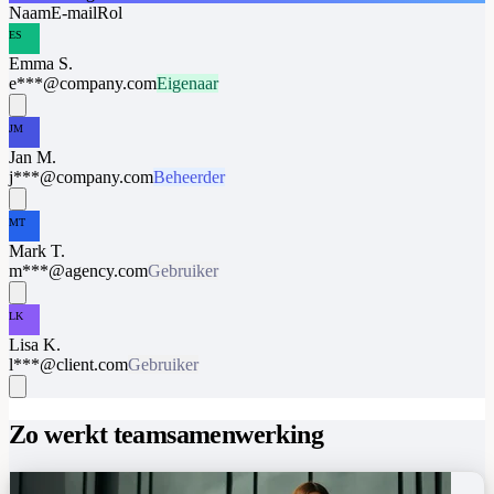
Naam
E-mail
Rol
ES
Emma S.
e***@company.com
Eigenaar
JM
Jan M.
j***@company.com
Beheerder
MT
Mark T.
m***@agency.com
Gebruiker
LK
Lisa K.
l***@client.com
Gebruiker
Zo werkt teamsamenwerking