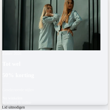
Zomer 2026
Tot wel
50% korting
Geselecteerde stijlen
Nu winkelen
In winkel & online
Lid uitnodigen