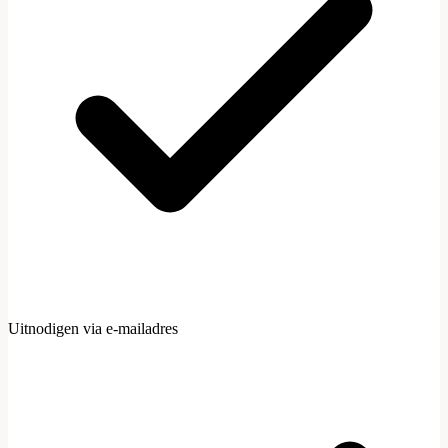
collega@bedrijf.nl
Rol
Beheerder
Volledige toegang, team beheren
Uitnodigen via e-mailadres