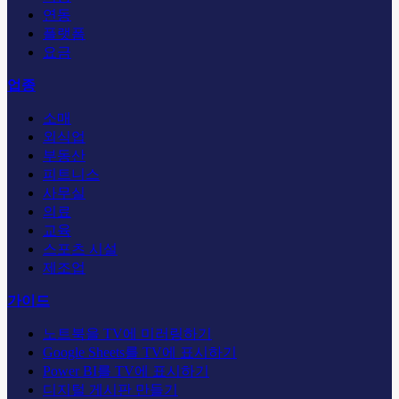
연동
플랫폼
요금
업종
소매
외식업
부동산
피트니스
사무실
의료
교육
스포츠 시설
제조업
가이드
노트북을 TV에 미러링하기
Google Sheets를 TV에 표시하기
Power BI를 TV에 표시하기
디지털 게시판 만들기