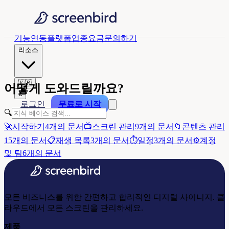
기능
연동
플랫폼
업종
요금
문의하기
리소스
🇰🇷
어떻게 도와드릴까요?
€
로그인
무료로 시작
🔍
🚀
시작하기
4개의 문서
📺
스크린 관리
9개의 문서
📁
콘텐츠 관리
15개의 문서
📋
재생 목록
3개의 문서
⏱️
일정
3개의 문서
⚙️
계정
및 팀
6개의 문서
모든 비즈니스를 위한 간편하고 합리적인 디지털 사이니지. 클
라우드에서 모든 스크린을 관리하세요.
제품