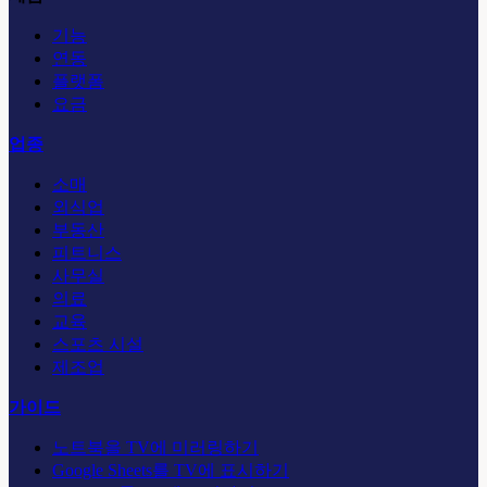
기능
연동
플랫폼
요금
업종
소매
외식업
부동산
피트니스
사무실
의료
교육
스포츠 시설
제조업
가이드
노트북을 TV에 미러링하기
Google Sheets를 TV에 표시하기