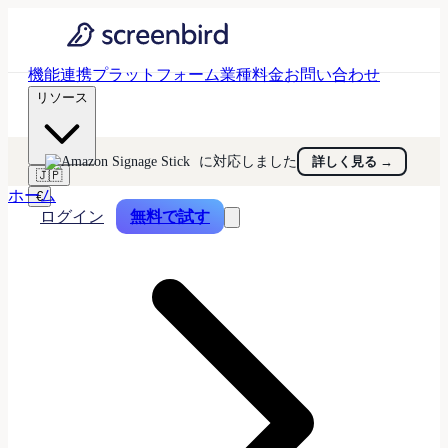
機能
連携
プラットフォーム
業種
料金
お問い合わせ
リソース
に対応しました
詳しく見る
→
🇯🇵
ホーム
€
ログイン
無料で試す