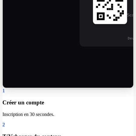
Scan 
Dev
1
Créer un compte
Inscription en 30 secondes.
2