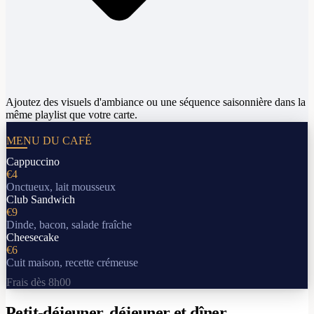
Ajoutez des visuels d'ambiance ou une séquence saisonnière dans la
même playlist que votre carte.
MENU DU CAFÉ
Cappuccino
€4
Onctueux, lait mousseux
Club Sandwich
€9
Dinde, bacon, salade fraîche
Cheesecake
€6
Cuit maison, recette crémeuse
Frais dès 8h00
Petit-déjeuner, déjeuner et dîner