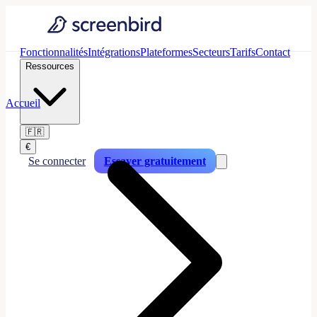
Fonctionnalités
Intégrations
Plateformes
Secteurs
Tarifs
Contact
Ressources
Accueil
🇫🇷
€
Se connecter
Essayer gratuitement