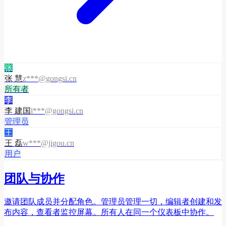
张
张 慧
z***@gongsi.cn
所有者
李
李 建国
l***@gongsi.cn
管理员
王
王 磊
w***@jigou.cn
用户
团队与协作
邀请团队成员并分配角色。管理员管理一切，编辑者创建和发
布内容，查看者监控屏幕。所有人在同一个仪表板中协作。