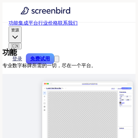
功能
集成
平台
行业
价格
联系我们
资源
🇨🇳
功能
€
登录
免费试用
专业数字标牌所需的一切，尽在一个平台。
screenbird.app/designer
Lunch Deal Brew Bar
100%
Saved
Push to screen
Properties
POSITION
X
0
Y
0
SIZE
W
640
H
360
FILL
Image
FONT
-
FLAT WHITE
01
Double ristretto · whole milk · velvety foam
CARAMEL CLOUD
LATTE
02
CHEF'S PICK
Espresso · house-made caramel · oat milk · whipped
cream
Layers
COLD BREW TONIC
03
18-hour cold brew · tonic water · slice of lemon