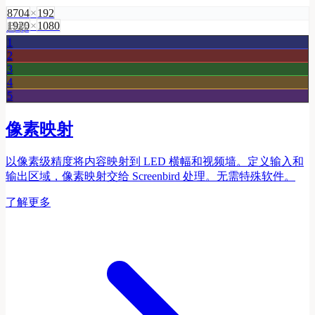
8704
×
192
1920
×
1080
目标
1
2
3
4
5
像素映射
以像素级精度将内容映射到 LED 横幅和视频墙。定义输入和
输出区域，像素映射交给 Screenbird 处理。无需特殊软件。
了解更多