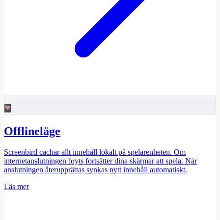
Offlineläge
Screenbird cachar allt innehåll lokalt på spelarenheten. Om
internetanslutningen bryts fortsätter dina skärmar att spela. När
anslutningen återupprättas synkas nytt innehåll automatiskt.
Läs mer