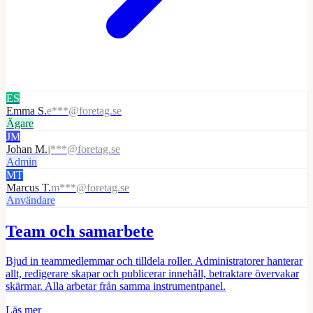
ES
Emma S.
e***@foretag.se
Ägare
JM
Johan M.
j***@foretag.se
Admin
MT
Marcus T.
m***@foretag.se
Användare
Team och samarbete
Bjud in teammedlemmar och tilldela roller. Administratorer hanterar
allt, redigerare skapar och publicerar innehåll, betraktare övervakar
skärmar. Alla arbetar från samma instrumentpanel.
Läs mer