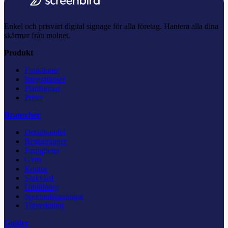
Enkel och prisvärt digital signage för alla företag. Hantera alla dina
skärmar från molnet.
Produkt
Funktioner
Integrationer
Plattformar
Priser
Branscher
Detaljhandel
Restauranger
Fastigheter
Gym
Kontor
Sjukvård
Utbildning
Sportanläggningar
Tillverkning
Guider