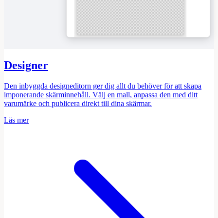
MATCHA OAT LATTE
04
Ceremonial matcha · oat milk · honey
AVOCADO TOAST
05
Sourdough · avocado · lime · chili · pomegranate
Designer
Den inbyggda designeditorn ger dig allt du behöver för att skapa
imponerande skärminnehåll. Välj en mall, anpassa den med ditt
varumärke och publicera direkt till dina skärmar.
Läs mer