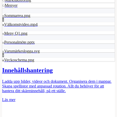
Marknadsföring
Menyer
Sommarrea.png
Välkomstvideo.mp4
Meny Q1.png
Personalmöte.pptx
Varumärkeslogga.svg
Veckoschema.png
Innehållshantering
Ladda upp bilder, videor och dokument. Organisera dem i mappar.
Skapa spellistor med anpassad rotation. Allt du behöver för att
hantera ditt skärminnehåll, på ett ställe.
Läs mer