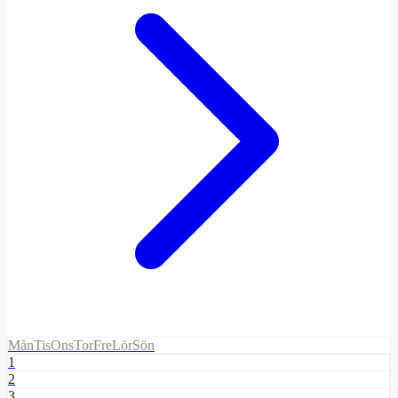
Mån
Tis
Ons
Tor
Fre
Lör
Sön
1
2
3