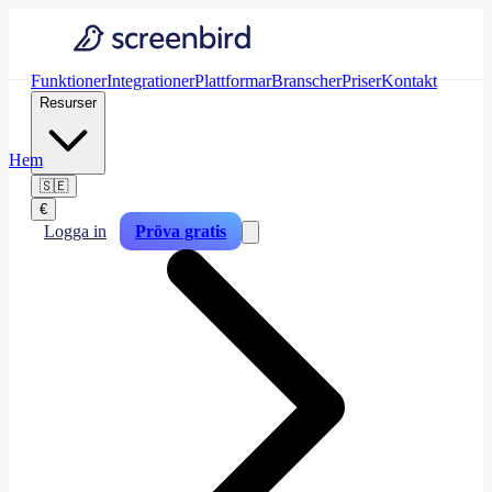
Funktioner
Integrationer
Plattformar
Branscher
Priser
Kontakt
Resurser
Hem
🇸🇪
€
Logga in
Pröva gratis