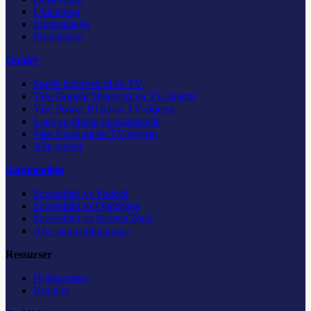
Utdanning
Idrettsanlegg
Produksjon
Guider
Speile laptopen til en TV
Vise Google Sheets på en TV-skjerm
Vise Power BI på en TV-skjerm
Lage en digital oppslagstavle
Vise Excel på en TV-skjerm
Alle guider
Sammenlign
Screenbird vs Yodeck
Screenbird vs OptiSigns
Screenbird vs ScreenCloud
Alle sammenligninger
Ressurser
Hjelpesenter
Kontakt