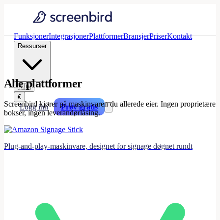
Funksjoner
Integrasjoner
Plattformer
Bransjer
Priser
Kontakt
Ressurser
Alle plattformer
🇳🇴
€
Screenbird kjører på maskinvaren du allerede eier. Ingen proprietære
Logg inn
Prøv gratis
bokser, ingen leverandørlåsing.
Plug-and-play-maskinvare, designet for signage døgnet rundt