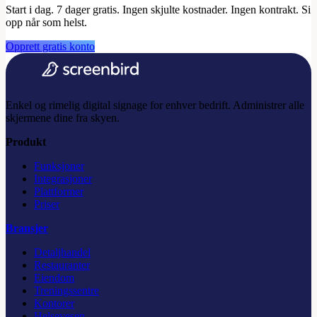
Start i dag. 7 dager gratis.
Ingen skjulte kostnader. Ingen kontrakt. Si
opp når som helst.
Opprett gratis konto
Enkel og rimelig digital signage for enhver bedrift. Administrer alle
skjermene dine fra skyen.
Produkt
Funksjoner
Integrasjoner
Plattformer
Priser
Bransjer
Detaljhandel
Restauranter
Eiendom
Treningssentre
Kontorer
Helsevesen