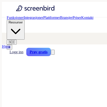
Funksjoner
Integrasjoner
Plattformer
Bransjer
Priser
Kontakt
Ressurser
🇳🇴
Hjem
€
Logg inn
Prøv gratis