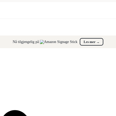
Nå tilgjengelig på
Les mer
→