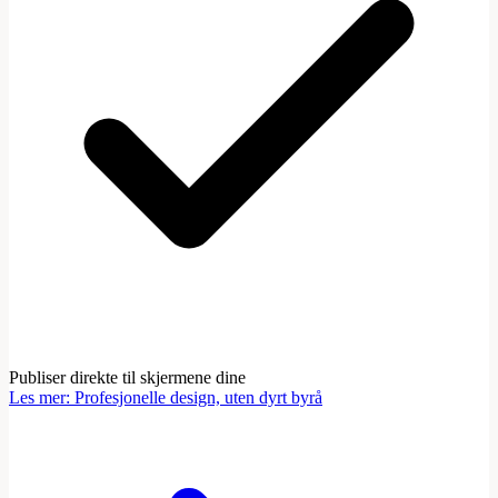
Publiser direkte til skjermene dine
Les mer
:
Profesjonelle design, uten dyrt byrå