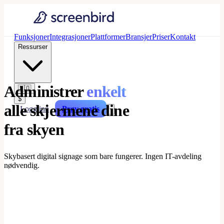
Funksjoner
Integrasjoner
Plattformer
Bransjer
Priser
Kontakt
Ressurser
Administrer
enkelt
🇳🇴
$
alle skjermene dine
Logg inn
Prøv gratis
fra skyen
Skybasert digital signage som bare fungerer. Ingen IT-avdeling
nødvendig.