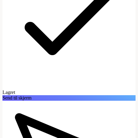
Lagret
Send til skjerm