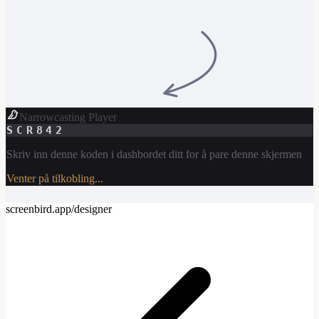
Narrowcasting Player
SCR842
Skriv inn denne koden i dashbordet ditt for å pare denne skjermen
Venter på tilkobling...
screenbird.app/designer