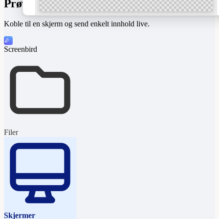
Prøv selv!
Koble til en skjerm og send enkelt innhold live.
Screenbird
“Life is too short
for bad coffee.”
Ask for our full menu
All p
Filer
Skjermer