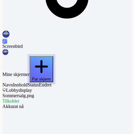
Screenbird
Mine skjermer
Par skjerm
Navn
Innhold
Status
Endret
Lobbydisplay
Sommersalg.png
Tilkoblet
Akkurat nå