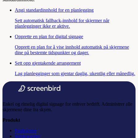
Angi standardinnhold for en planlegging
Sett automatisk fallback-innhold for skjermer når
planlegginger ikke er aktive.
Opprette en plan for digital signage
Opprett en plan for å vise innhold automatisk på skjermene
dine på bestemte tidspunkter og dager.
Sett opp gjentakende arrangement
Lag planlegginger som gjentar daglig, ukentlig eller månedlig.
Enkel og rimelig digital signage for enhver bedrift. Administrer alle
skjermene dine fra skyen.
Produkt
Funksjoner
Integrasjoner