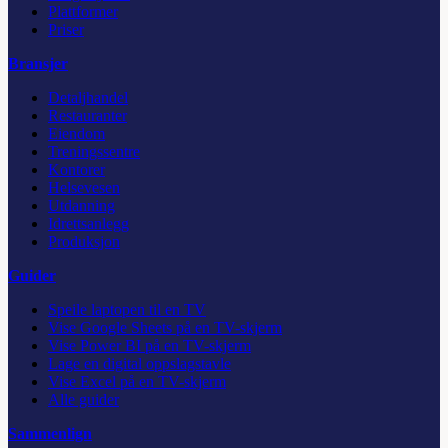
Plattformer
Priser
Bransjer
Detaljhandel
Restauranter
Eiendom
Treningssentre
Kontorer
Helsevesen
Utdanning
Idrettsanlegg
Produksjon
Guider
Speile laptopen til en TV
Vise Google Sheets på en TV-skjerm
Vise Power BI på en TV-skjerm
Lage en digital oppslagstavle
Vise Excel på en TV-skjerm
Alle guider
Sammenlign