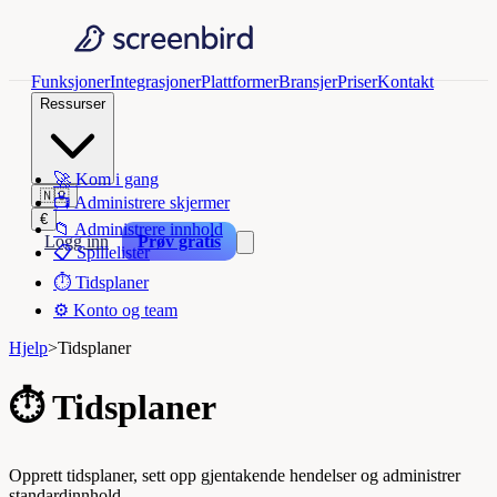
Funksjoner
Integrasjoner
Plattformer
Bransjer
Priser
Kontakt
Ressurser
🚀
Kom i gang
🇳🇴
📺
Administrere skjermer
€
📁
Administrere innhold
Logg inn
Prøv gratis
📋
Spillelister
⏱️
Tidsplaner
⚙️
Konto og team
Hjelp
>
Tidsplaner
⏱️
Tidsplaner
Opprett tidsplaner, sett opp gjentakende hendelser og administrer
standardinnhold.