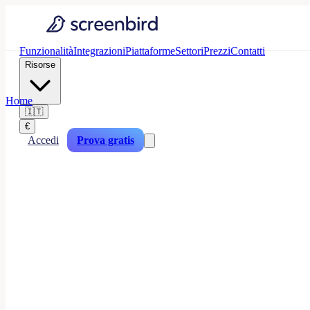
Funzionalità
Integrazioni
Piattaforme
Settori
Prezzi
Contatti
Risorse
Home
🇮🇹
€
Accedi
Prova gratis