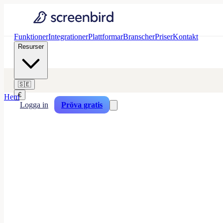
Funktioner
Integrationer
Plattformar
Branscher
Priser
Kontakt
Resurser
🇸🇪
€
Hem
Logga in
Pröva gratis