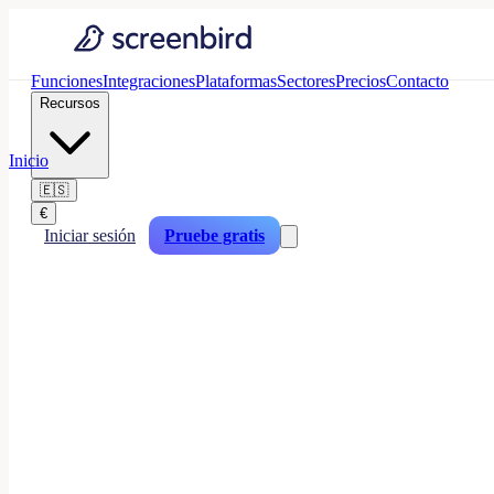
Funciones
Integraciones
Plataformas
Sectores
Precios
Contacto
Recursos
Inicio
🇪🇸
€
Iniciar sesión
Pruebe gratis