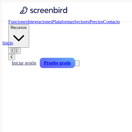
Funciones
Integraciones
Plataformas
Sectores
Precios
Contacto
Recursos
Inicio
🇪🇸
€
Iniciar sesión
Pruebe gratis