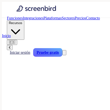
Funciones
Integraciones
Plataformas
Sectores
Precios
Contacto
Recursos
Inicio
🇪🇸
€
Iniciar sesión
Pruebe gratis