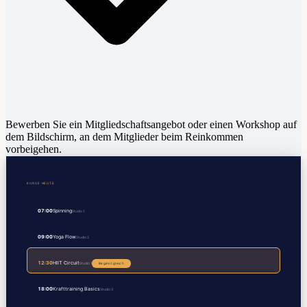
Bewerben Sie ein Mitgliedschaftsangebot oder einen Workshop auf
dem Bildschirm, an dem Mitglieder beim Reinkommen
vorbeigehen.
KURSE HEUTE
07:00
Spinning
Studio 1
09:00
Yoga Flow
Studio 2
12:30
HIIT Circuit
Studio 1
Beginnt gleich
18:00
Krafttraining Basics
Studio 3