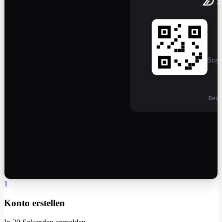
Scan 
Dev
1
Konto erstellen