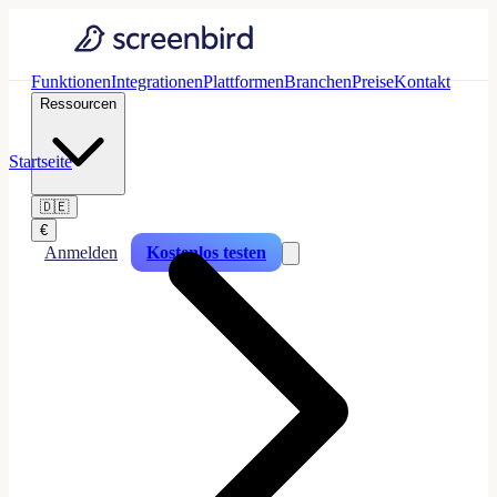
Funktionen
Integrationen
Plattformen
Branchen
Preise
Kontakt
Ressourcen
Startseite
🇩🇪
€
Anmelden
Kostenlos testen