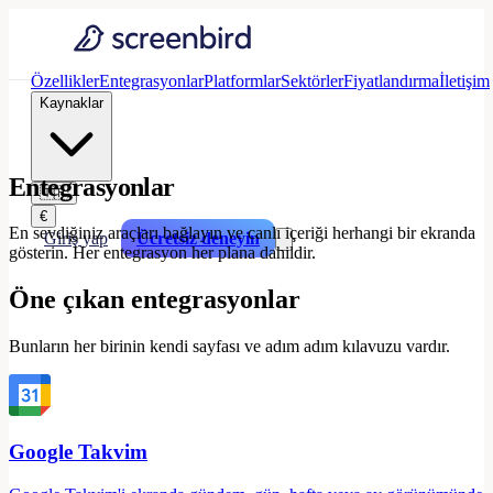
Özellikler
Entegrasyonlar
Platformlar
Sektörler
Fiyatlandırma
İletişim
Kaynaklar
Entegrasyonlar
🇹🇷
€
En sevdiğiniz araçları bağlayın ve canlı içeriği herhangi bir ekranda
Giriş yap
Ücretsiz deneyin
gösterin. Her entegrasyon her plana dahildir.
Öne çıkan entegrasyonlar
Bunların her birinin kendi sayfası ve adım adım kılavuzu vardır.
Google Takvim