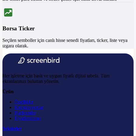
Borsa Ticker
Seçilen semboller için canlı hisse senedi fiyatları, ticker, liste veya
ızgara olarak.
Her işletme için basit ve uygun fiyatlı dijital tabela. Tüm
ekranlarınızı buluttan yönetin.
Ürün
Özellikler
Entegrasyonlar
Platformlar
Fiyatlandırma
Sektörler