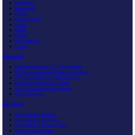
Perakende
Restoranlar
Emlak
Spor salonları
Ofisler
Sağlık
Eğitim
Spor tesisleri
Üretim
Kılavuzlar
Dizüstü bilgisayarı TV'ye yansıtma
TV ekranında Google Sheets gösterme
TV ekranında Power BI gösterme
Dijital duyuru panosu yapma
TV ekranında Excel gösterme
Tüm kılavuzlar
Karşılaştır
Screenbird vs Yodeck
Screenbird vs OptiSigns
Screenbird vs ScreenCloud
Tüm karşılaştırmalar