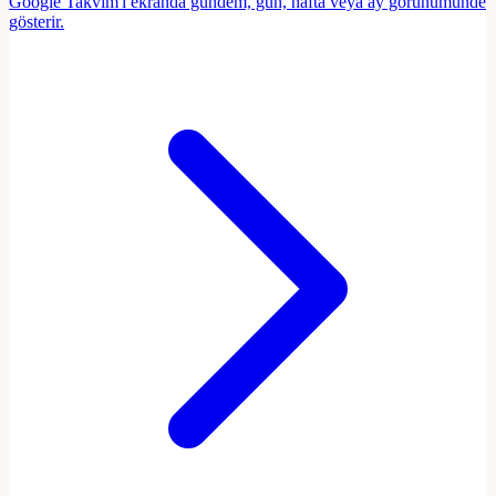
Google Takvim'i ekranda gündem, gün, hafta veya ay görünümünde
gösterir.