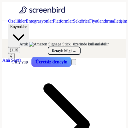
Özellikler
Entegrasyonlar
Platformlar
Sektörler
Fiyatlandırma
İletişim
Kaynaklar
Artık
üzerinde kullanılabilir
🇹🇷
Detaylı bilgi
→
€
Ana Sayfa
Giriş yap
Ücretsiz deneyin