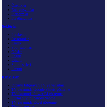
Özellikler
Entegrasyonlar
Platformlar
Fiyatlandırma
Sektörler
Perakende
Restoranlar
Emlak
Spor salonları
Ofisler
Sağlık
Eğitim
Spor tesisleri
Üretim
Kılavuzlar
Dizüstü bilgisayarı TV'ye yansıtma
TV ekranında Google Sheets gösterme
TV ekranında Power BI gösterme
Dijital duyuru panosu yapma
TV ekranında Excel gösterme
Tüm kılavuzlar