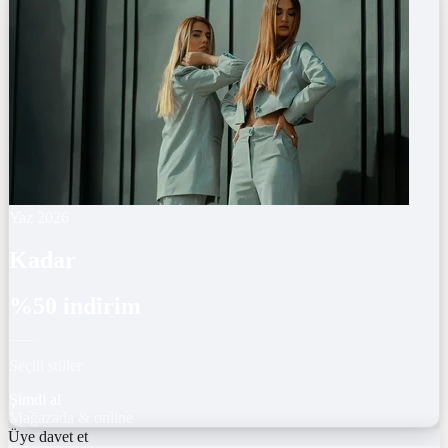
Yaz 2026
Kadar
%50 indirim
Seçili stiller
Şimdi al
Mağazada & online
Üye davet et