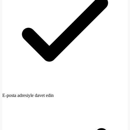
meslek@sirket.com.tr
Rol
Yönetici
Tam erişim, ekibi yönet
E-posta adresiyle davet edin