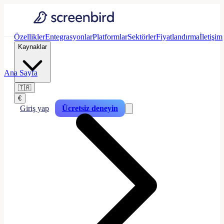
Özellikler
Entegrasyonlar
Platformlar
Sektörler
Fiyatlandırma
İletişim
Kaynaklar
Ana Sayfa
🇹🇷
€
Giriş yap
Ücretsiz deneyin