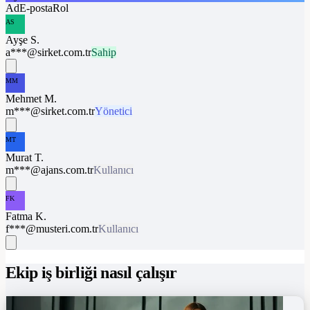
Ad
E-posta
Rol
AS
Ayşe S.
a***@sirket.com.tr
Sahip
MM
Mehmet M.
m***@sirket.com.tr
Yönetici
MT
Murat T.
m***@ajans.com.tr
Kullanıcı
FK
Fatma K.
f***@musteri.com.tr
Kullanıcı
Ekip iş birliği nasıl çalışır